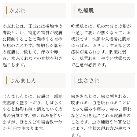
かぶれ
乾燥肌
かぶれとは、正式には接触性皮
乾燥肌とは、肌の水分と皮脂が
膚炎といい、特定の物質が皮膚
不足して潤いが無くなっている
に接触することで発症する炎症
状態です。洗顔や入浴後に肌が
反応のことです。接触した部分
つっぱる、カサカサするなどの
の皮膚に一致して、痒みや赤
症状が見られます。刺激に弱
み、水ぶくれなどの症状を引き
く、肌荒れをしやすい状態なの
起こします。
で注意が必要です。
じんましん
虫さされ
じんましんとは、皮膚の一部が
虫さされとは、虫に刺される、
突然赤く盛り上がり、しばらく
咬まれる、血を吸われることに
すると跡形も無く消えていく皮
よって痛みや痒み、赤み、腫れ
膚の病気です。強い痒みを伴い
などが引き起こされる皮膚炎の
ますが、ほとんどの場合数十分
ことです。虫の種類や体質など
から1日で治まります。
により、症状の現れ方が異なり
ます。