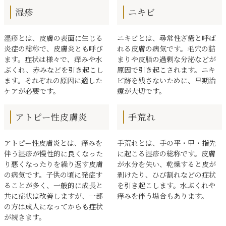
湿疹
ニキビ
湿疹とは、皮膚の表面に生じる
ニキビとは、尋常性ざ瘡と呼ば
炎症の総称で、皮膚炎とも呼び
れる皮膚の病気です。毛穴の詰
ます。症状は様々で、痒みや水
まりや皮脂の過剰な分泌などが
ぶくれ、赤みなどを引き起こし
原因で引き起こされます。ニキ
ます。それぞれの原因に適した
ビ跡を残さないために、早期治
ケアが必要です。
療が大切です。
アトピー性皮膚炎
手荒れ
アトピー性皮膚炎とは、痒みを
手荒れとは、手の平・甲・指先
伴う湿疹が慢性的に良くなった
に起こる湿疹の総称です。皮膚
り悪くなったりを繰り返す皮膚
が水分を失い、乾燥すると皮が
の病気です。子供の頃に発症す
剥けたり、ひび割れなどの症状
ることが多く、一般的に成長と
を引き起こします。水ぶくれや
共に症状は改善しますが、一部
痒みを伴う場合もあります。
の方は成人になってからも症状
が続きます。