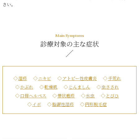
さい。
診療対象の主な症状
湿疹
ニキビ
アトピー性皮膚炎
手荒れ
かぶれ
乾燥肌
じんましん
虫さされ
口唇ヘルペス
帯状疱疹
水虫
とびひ
イボ
脂漏性湿疹
円形脱毛症