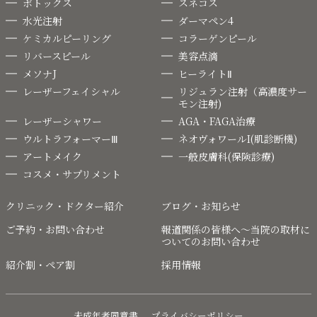
ボトックス
スネコス
水光注射
ダーマペン4
ケミカルピーリング
コラーゲンピール
リバースピール
美容点滴
メソナJ
ヒーライトⅡ
レーザーフェイシャル
リジュラン注射（高濃度サー
モン注射)
レーザーシャワー
AGA・FAGA治療
ウルトラフォーマーⅢ
ネオヴォワールI(肌診断機)
アートメイク
一般皮膚科(保険診療)
コスメ・サプリメント
クリニック・ドクター紹介
ブログ・お知らせ
ご予約・お問い合わせ
報道関係の皆様へ〜当院の取材に
ついてのお問い合わせ
紹介割・ペア割
採用情報
未成年者同意書
プライバシーポリシー