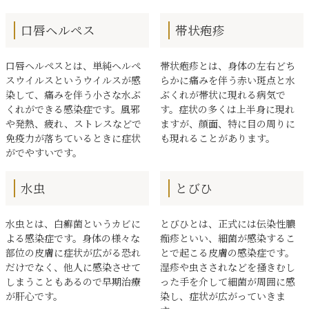
口唇ヘルペス
帯状疱疹
口唇ヘルペスとは、単純ヘルペ
帯状疱疹とは、身体の左右どち
スウイルスというウイルスが感
らかに痛みを伴う赤い斑点と水
染して、痛みを伴う小さな水ぶ
ぶくれが帯状に現れる病気で
くれができる感染症です。風邪
す。症状の多くは上半身に現れ
や発熱、疲れ、ストレスなどで
ますが、顔面、特に目の周りに
免疫力が落ちているときに症状
も現れることがあります。
がでやすいです。
水虫
とびひ
水虫とは、白癬菌というカビに
とびひとは、正式には伝染性膿
よる感染症です。身体の様々な
痂疹といい、細菌が感染するこ
部位の皮膚に症状が広がる恐れ
とで起こる皮膚の感染症です。
だけでなく、他人に感染させて
湿疹や虫さされなどを掻きむし
しまうこともあるので早期治療
った手を介して細菌が周囲に感
が肝心です。
染し、症状が広がっていきま